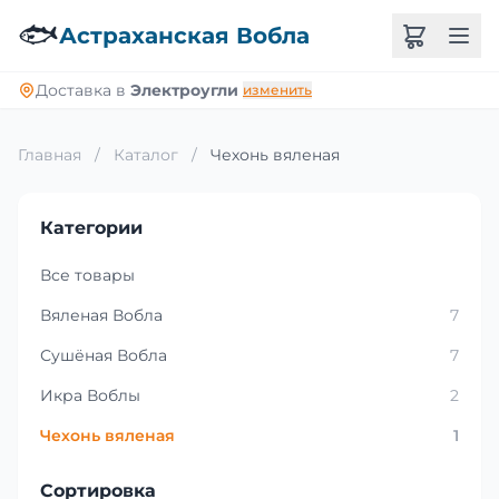
🐟
Астраханская Вобла
Доставка в
Электроугли
изменить
Главная
/
Каталог
/
Чехонь вяленая
Категории
Все товары
Вяленая Вобла
7
Сушёная Вобла
7
Икра Воблы
2
Чехонь вяленая
1
Сортировка