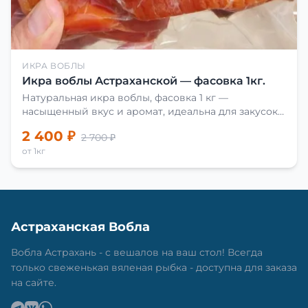
ИКРА ВОБЛЫ
Икра воблы Астраханской — фасовка 1кг.
Натуральная икра воблы, фасовка 1 кг —
насыщенный вкус и аромат, идеальна для закусок
и приготовления блюд.
2 400 ₽
2 700 ₽
от 1кг
Астраханская Вобла
Вобла Астрахань - с вешалов на ваш стол! Всегда
только свеженькая вяленая рыбка - доступна для заказа
на сайте.