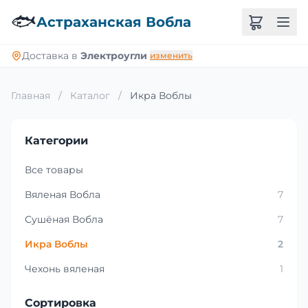
🐟
Астраханская Вобла
Доставка в
Электроугли
изменить
Главная
/
Каталог
/
Икра Воблы
Категории
Все товары
Вяленая Вобла
7
Сушёная Вобла
7
Икра Воблы
2
Чехонь вяленая
1
Сортировка