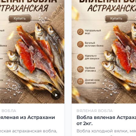
 ВОБЛА
ВЯЛЕНАЯ ВОБЛА
вяленая из Астрахани
Вобла вяленая Астрах
от 2кг.
ская астраханская вобла,
Вобла холодной вялки, мя