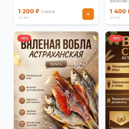
вяленая
рецепту
1 200 ₽
1 400 
1 450 ₽
от 3кг
от 1 кг.
-10%
-10%