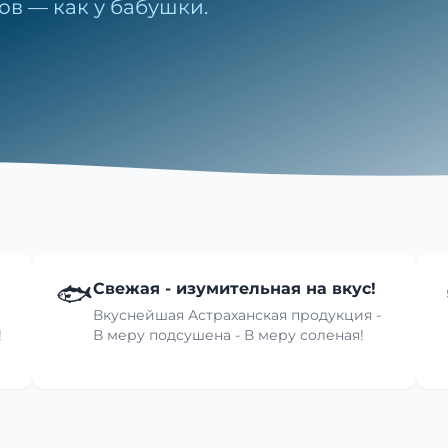
ов — как у бабушки.
🐟
Свежая - изумительная на вкус!
Вкуснейшая Астраханская продукция -
!
В меру подсушена - В меру соленая!