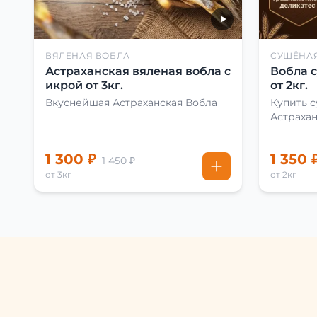
ВЯЛЕНАЯ ВОБЛА
СУШЁНА
Астраханская вяленая вобла с
Вобла 
икрой от 3кг.
от 2кг.
Вкуснейшая Астраханская Вобла
Купить 
Астраха
1 300 ₽
1 350 
1 450 ₽
от 3кг
от 2кг