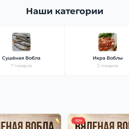
Наши категории
Сушёная Вобла
Икра Воблы
7 товаров
2 товаров
-10%