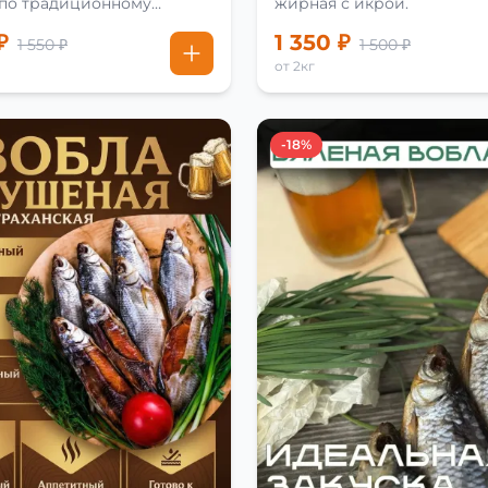
 по традиционному
жирная с икрой.
₽
1 350 ₽
1 550 ₽
1 500 ₽
от 2кг
-18%