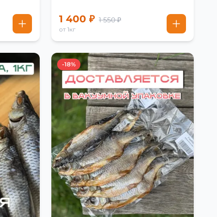
1 400 ₽
1 550 ₽
от 1кг
-18%