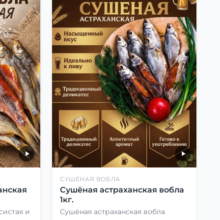
СУШЁНАЯ ВОБЛА
анская
Сушёная астраханская вобла
1кг.
систая и
Сушёная астраханская вобла