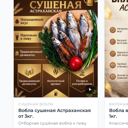
СУШЁНАЯ ВОБЛА
ВЯЛЕНАЯ
Вобла сушеная Астраханская
Вобла 
от 3кг.
1кг.
Отборная сушёная вобла к пиву
Классиче