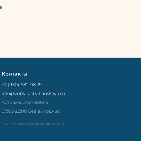
Потом
рыбу упаковывают в специальный
циальный
в
пакет, чтобы она не портилась и не
лась и не
теряла влагу. Вяленая вобла — это
не просто вкусная еда, но и
 и
пример того, как можно сочетать
очетать
старые рецепты и современные
менные
технологии. Её можно есть с
ь с
напитками, и это будет очень
ень
вкусно.
Контакты
+7 (930) 682-98-19
info@vobla-astrahanskaya.ru
Астраханская Вобла
07:00-22:00 Без выходных
Политика конфиденциальности