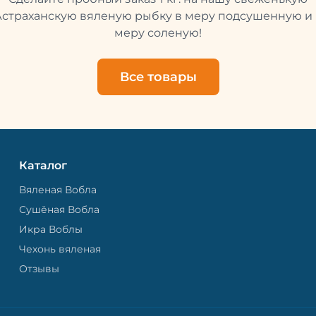
свежей и качественной. 
рыбу упаковывают в спе
Астраханскую вяленую рыбку в меру подсушенную и 
пакет, чтобы она не порти
меру соленую!
теряла влагу. Вяленая вобла — это
не просто вкусная еда, но
пример того, как можно с
Все товары
старые рецепты и совре
технологии. Её можно ест
напитками, и это будет оч
вкусно.
Каталог
Вяленая Вобла
Сушёная Вобла
Икра Воблы
Чехонь вяленая
Отзывы