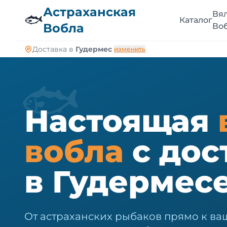
🐠
Астраханская
Вя
🐟
Каталог
Вобла
Во
Доставка в
Гудермес
изменить
🐟
Настоящая
вобла
с дос
в Гудермес
От астраханских рыбаков прямо к ваш