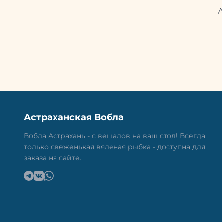
Астраханская Вобла
Вобла Астрахань - с вешалов на ваш стол! Всегда
только свеженькая вяленая рыбка - доступна для
заказа на сайте.