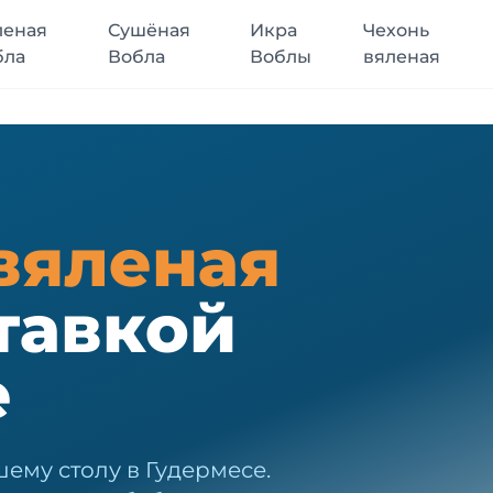
леная
Сушёная
Икра
Чехонь
бла
Вобла
Воблы
вяленая
вяленая
тавкой
е
ему столу в Гудермесе.