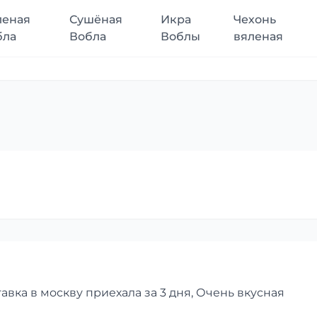
леная
Сушёная
Икра
Чехонь
бла
Вобла
Воблы
вяленая
авка в москву приехала за 3 дня, Очень вкусная