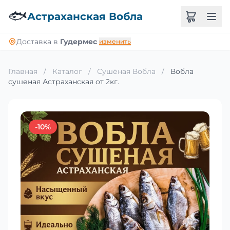
🐟
Астраханская Вобла
Доставка в
Гудермес
изменить
Главная
/
Каталог
/
Сушёная Вобла
/
Вобла
сушеная Астраханская от 2кг.
-10%