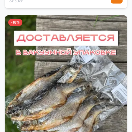
от 30кг
-18%