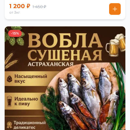
1 200 ₽
1 450 ₽
от 3кг
-15%