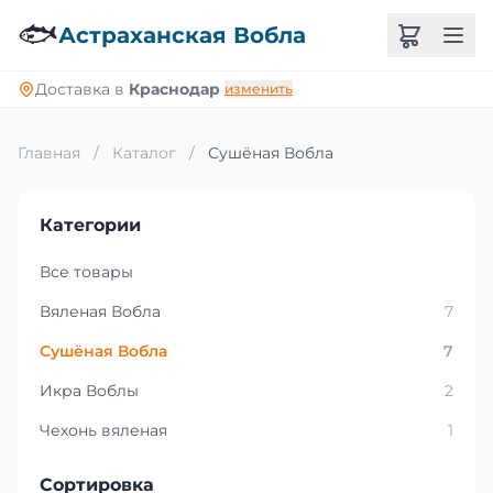
🐟
Астраханская Вобла
Доставка в
Краснодар
изменить
Главная
/
Каталог
/
Сушёная Вобла
Категории
Все товары
Вяленая Вобла
7
Сушёная Вобла
7
Икра Воблы
2
Чехонь вяленая
1
Сортировка