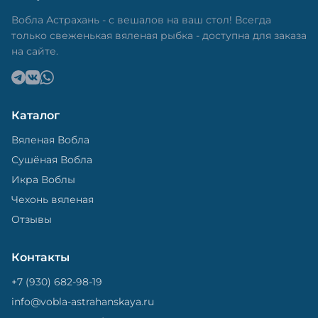
в специальный пакет, чтобы она не портилась и не
теряла влагу. Вяленая вобла — это не просто
Вобла Астрахань - с вешалов на ваш стол! Всегда
вкусная еда, но и пример того, как можно сочетать
только свеженькая вяленая рыбка - доступна для заказа
старые рецепты и современные технологии. Её
на сайте.
можно есть с напитками, и это будет очень вкусно.
Каталог
Вяленая Вобла
Сушёная Вобла
Икра Воблы
Чехонь вяленая
Отзывы
Контакты
+7 (930) 682-98-19
info@vobla-astrahanskaya.ru