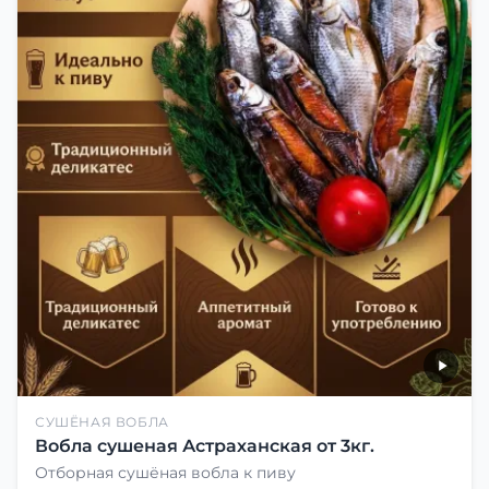
СУШЁНАЯ ВОБЛА
Вобла сушеная Астраханская от 3кг.
Отборная сушёная вобла к пиву