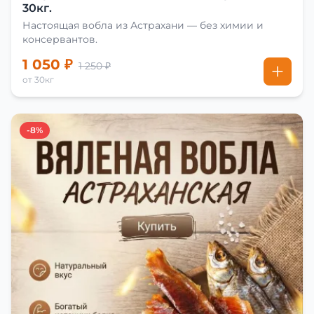
30кг.
Настоящая вобла из Астрахани — без химии и
консервантов.
1 050 ₽
1 250 ₽
от 30кг
-8%