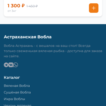
1 300 ₽
1 450 ₽
от 3кг
Астраханская Вобла
Вобла Астрахань - с вешалов на ваш стол! Всегда
только свеженькая вяленая рыбка - доступна для заказа
на сайте.
Каталог
Вяленая Вобла
Сушёная Вобла
Икра Воблы
Чехонь вяленая