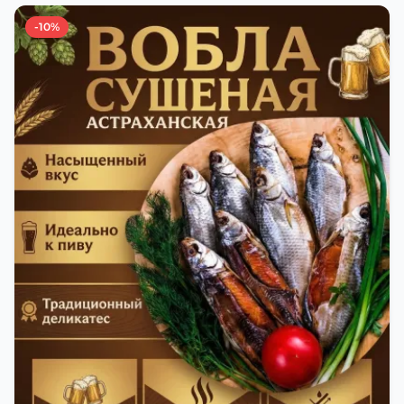
приготовлении вяленой воблы делают с учётом
-10%
времени года. Это помогает сохранить рыбу
свежей и качественной. Потом рыбу упаковывают
в специальный пакет, чтобы она не портилась и не
теряла влагу. Вяленая вобла — это не просто
вкусная еда, но и пример того, как можно сочетать
старые рецепты и современные технологии. Её
можно есть с напитками, и это будет очень вкусно.