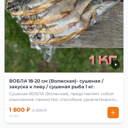
ВОБЛА 18-20 см (Волжская)- сушеная /
закуска к пиву / сушеная рыба 1 кг.
Сушеная ВОБЛА (Волжская), представляет собой
изысканное лакомство, способное удовлетворить
даже самых взыскательных гурманов. Чтобы
1 800 ₽
2 200 ₽
сделать вяленую воблу, её сначала хорошо солят.
от 1кг.
Для этого используют старые рецепты и
современные способы. Благодаря этому рыба
остаётся вкусной и ароматной. Каждый шаг в