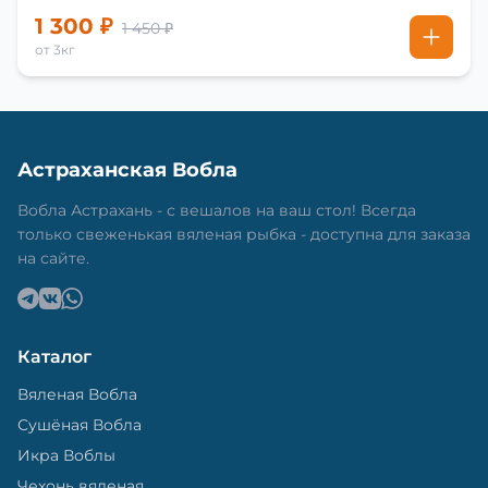
1 300 ₽
1 450 ₽
от 3кг
Астраханская Вобла
Вобла Астрахань - с вешалов на ваш стол! Всегда
только свеженькая вяленая рыбка - доступна для заказа
на сайте.
Каталог
Вяленая Вобла
Сушёная Вобла
Икра Воблы
Чехонь вяленая