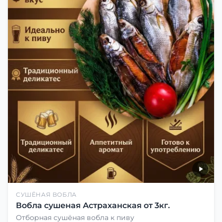
СУШЁНАЯ ВОБЛА
Вобла сушеная Астраханская от 3кг.
Отборная сушёная вобла к пиву