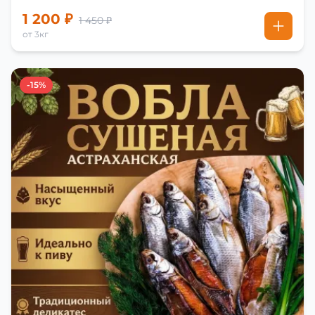
1 200 ₽
1 450 ₽
от 3кг
-15%