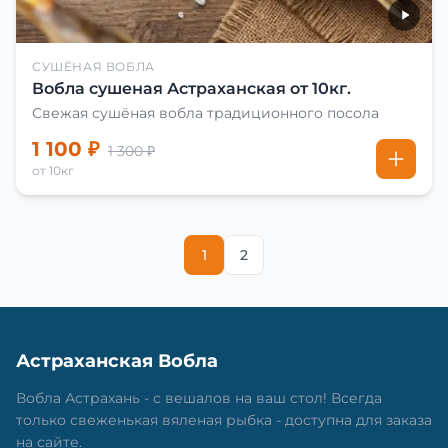
СУШЁНАЯ ВОБЛА
Вобла сушеная Астраханская от 10кг.
Свежая сушёная вобла традиционного посола
1 100 ₽
1 300 ₽
от 10кг
1
2
Астраханская Вобла
Вобла Астрахань - с вешалов на ваш стол! Всегда
только свеженькая вяленая рыбка - доступна для заказа
на сайте.