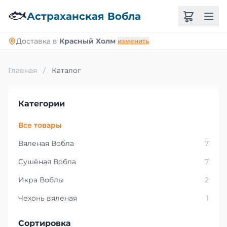
🐟
Астраханская Вобла
Доставка в
Красный Холм
изменить
Главная
/
Каталог
Категории
Все товары
Вяленая Вобла
7
Сушёная Вобла
7
Икра Воблы
2
Чехонь вяленая
1
Сортировка