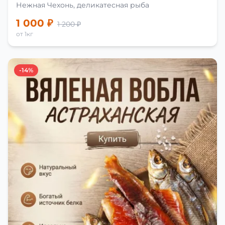
Нежная Чехонь, деликатесная рыба
1 000 ₽
1 200 ₽
от 1кг
-14%