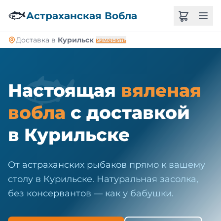
🐠
🐟
Астраханская Вобла
Доставка в
Курильск
изменить
🐟
Настоящая
вяленая
вобла
с доставкой
в Курильске
От астраханских рыбаков прямо к вашему
столу в Курильске. Натуральная засолка,
без консервантов — как у бабушки.