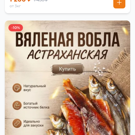
1 450 ₽
от 3кг
-10%