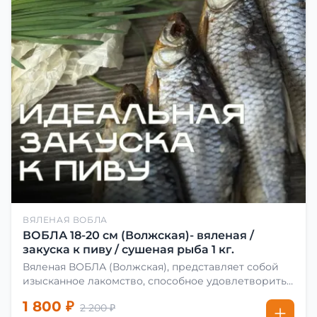
ВЯЛЕНАЯ ВОБЛА
ВОБЛА 18-20 см (Волжская)- вяленая /
закуска к пиву / сушеная рыба 1 кг.
Вяленая ВОБЛА (Волжская), представляет собой
изысканное лакомство, способное удовлетворить
даже самых взыскательных гурманов. Чтобы
1 800 ₽
2 200 ₽
сделать вяленую воблу, её сначала хорошо солят.