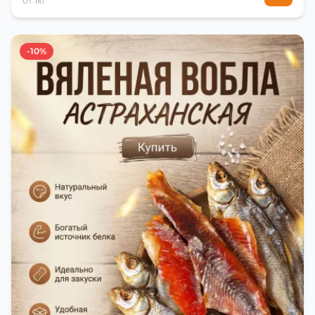
от 1кг
-10%