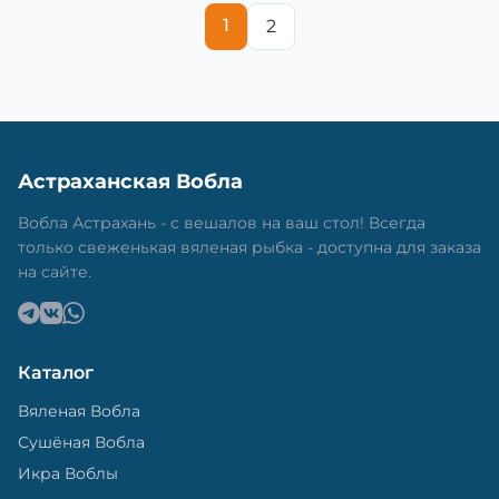
1
2
Астраханская Вобла
Вобла Астрахань - с вешалов на ваш стол! Всегда
только свеженькая вяленая рыбка - доступна для заказа
на сайте.
Каталог
Вяленая Вобла
Сушёная Вобла
Икра Воблы