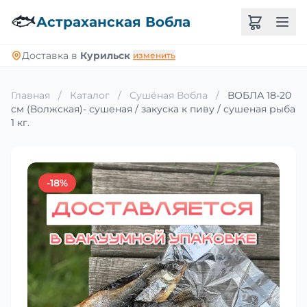
🐟
Астраханская Вобла
Доставка в
Курильск
изменить
Главная
/
Каталог
/
Сушёная Вобла
/
ВОБЛА 18-20
см (Волжская)- сушеная / закуска к пиву / сушеная рыба
1 кг.
-18%