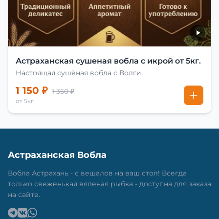
Астраханская сушеная вобла с икрой от 5кг.
Настоящая сушёная вобла с Волги
1 150 ₽
1 350 ₽
от 5кг
Астраханская Вобла
Вобла Астрахань - с вешалов на ваш стол! Всегда
только свеженькая вяленая рыбка - доступна для заказа
на сайте.