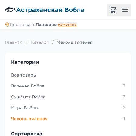
🐟
Астраханская Вобла
Доставка в
Лаишево
изменить
Главная
/
Каталог
/
Чехонь вяленая
Категории
Все товары
Вяленая Вобла
7
Сушёная Вобла
7
Икра Воблы
2
Чехонь вяленая
1
Сортировка