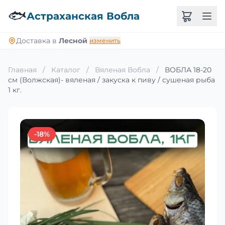
🐟
Астраханская Вобла
Доставка в
Лесной
изменить
Главная
/
Каталог
/
Вяленая Вобла
/
ВОБЛА 18-20
см (Волжская)- вяленая / закуска к пиву / сушеная рыба
1 кг.
-18%