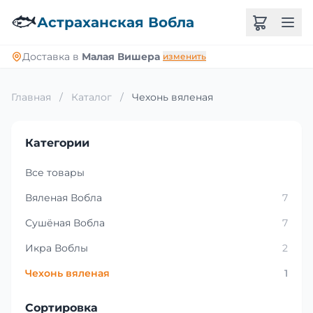
🐟
Астраханская Вобла
Доставка в
Малая Вишера
изменить
Главная
/
Каталог
/
Чехонь вяленая
Категории
Все товары
Вяленая Вобла
7
Сушёная Вобла
7
Икра Воблы
2
Чехонь вяленая
1
Сортировка