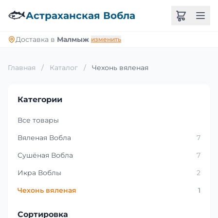
🐟
Астраханская Вобла
Доставка в
Малмыж
изменить
Главная
/
Каталог
/
Чехонь вяленая
Категории
Все товары
Вяленая Вобла
7
Сушёная Вобла
7
Икра Воблы
2
Чехонь вяленая
1
Сортировка