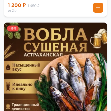
1 200 ₽
1 450 ₽
от 3кг
-15%