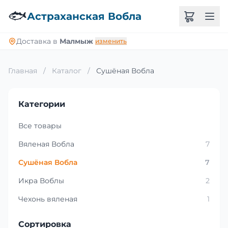
🐟
Астраханская Вобла
Доставка в
Малмыж
изменить
Главная
/
Каталог
/
Сушёная Вобла
Категории
Все товары
Вяленая Вобла
7
Сушёная Вобла
7
Икра Воблы
2
Чехонь вяленая
1
Сортировка