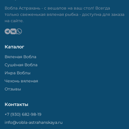
в специальный пакет, чтобы она не портилась и не
теряла влагу. Вяленая вобла — это не просто
Вобла Астрахань - с вешалов на ваш стол! Всегда
вкусная еда, но и пример того, как можно сочетать
только свеженькая вяленая рыбка - доступна для заказа
старые рецепты и современные технологии. Её
на сайте.
можно есть с напитками, и это будет очень вкусно.
Каталог
Вяленая Вобла
Сушёная Вобла
Икра Воблы
Чехонь вяленая
Отзывы
Контакты
+7 (930) 682-98-19
info@vobla-astrahanskaya.ru