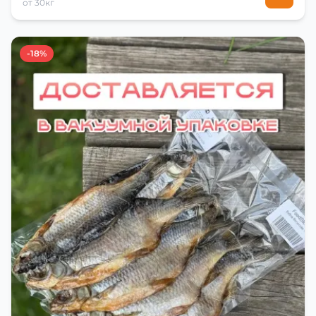
от 30кг
-18%