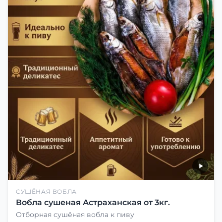
СУШЁНАЯ ВОБЛА
Вобла сушеная Астраханская от 3кг.
Отборная сушёная вобла к пиву