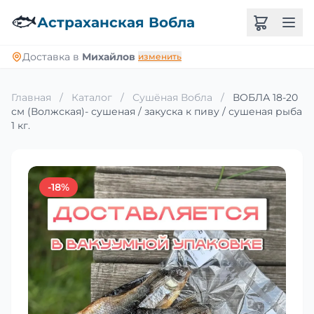
🐟
Астраханская Вобла
Доставка в
Михайлов
изменить
Главная
/
Каталог
/
Сушёная Вобла
/
ВОБЛА 18-20
см (Волжская)- сушеная / закуска к пиву / сушеная рыба
1 кг.
-18%