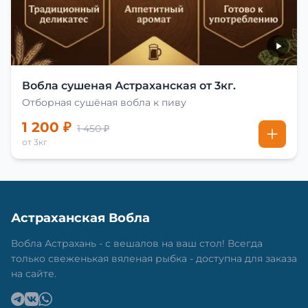
Вобла сушеная Астраханская от 3кг.
Отборная сушёная вобла к пиву
1 200 ₽
1 450 ₽
от 3кг
Астраханская Вобла
Вобла Астрахань - с вешалов на ваш стол! Всегда
только свеженькая вяленая рыбка - доступна для заказа
на сайте.