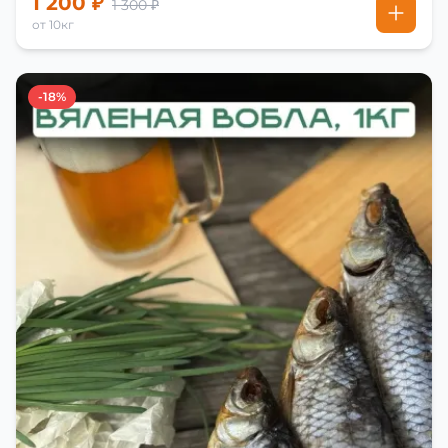
1 200 ₽
1 300 ₽
от 10кг
-18%