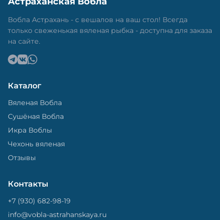
Астраханская Вобла
в специальный пакет, чтобы она не портилась и не
теряла влагу. Вяленая вобла — это не просто
Вобла Астрахань - с вешалов на ваш стол! Всегда
вкусная еда, но и пример того, как можно сочетать
только свеженькая вяленая рыбка - доступна для заказа
старые рецепты и современные технологии. Её
на сайте.
можно есть с напитками, и это будет очень вкусно.
Каталог
Вяленая Вобла
Сушёная Вобла
Икра Воблы
Чехонь вяленая
Отзывы
Контакты
+7 (930) 682-98-19
info@vobla-astrahanskaya.ru