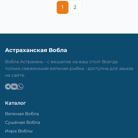
1
2
Астраханская Вобла
Вобла Астрахань - с вешалов на ваш стол! Всегда
только свеженькая вяленая рыбка - доступна для заказа
на сайте.
Каталог
Вяленая Вобла
Сушёная Вобла
Икра Воблы