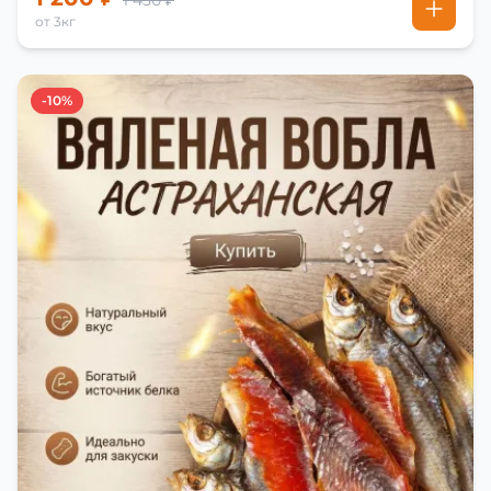
1 450 ₽
от 3кг
-10%