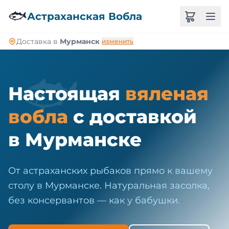
🐠
🐟
Астраханская Вобла
Доставка в
Мурманск
изменить
🐟
Настоящая
вяленая
вобла
с доставкой
в Мурманске
От астраханских рыбаков прямо к вашему
столу в Мурманске. Натуральная засолка,
без консервантов — как у бабушки.