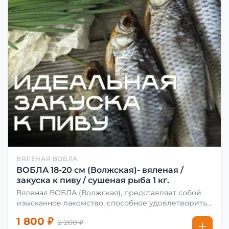
ВЯЛЕНАЯ ВОБЛА
ВОБЛА 18-20 см (Волжская)- вяленая /
закуска к пиву / сушеная рыба 1 кг.
Вяленая ВОБЛА (Волжская), представляет собой
изысканное лакомство, способное удовлетворить
даже самых взыскательных гурманов. Чтобы
1 800 ₽
2 200 ₽
сделать вяленую воблу, её сначала хорошо солят.