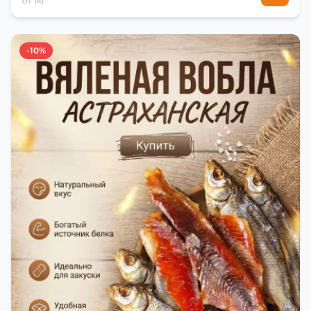
от 1кг
-10%