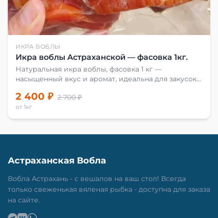
ИКРА ВОБЛЫ
Икра воблы Астраханской — фасовка 1кг.
Натуральная икра воблы, фасовка 1 кг —
насыщенный вкус и аромат, идеальна для закусок
и приготовления блюд.
2 400 ₽
2 700 ₽
от 1кг
Астраханская Вобла
Вобла Астрахань - с вешалов на ваш стол! Всегда
только свеженькая вяленая рыбка - доступна для заказа
на сайте.