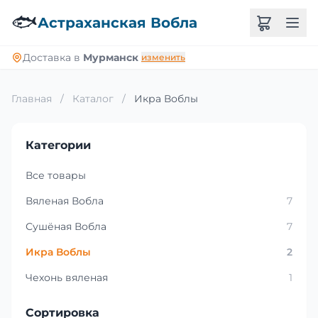
🐟
Астраханская Вобла
Доставка в
Мурманск
изменить
Главная
/
Каталог
/
Икра Воблы
Категории
Все товары
Вяленая Вобла
7
Сушёная Вобла
7
Икра Воблы
2
Чехонь вяленая
1
Сортировка