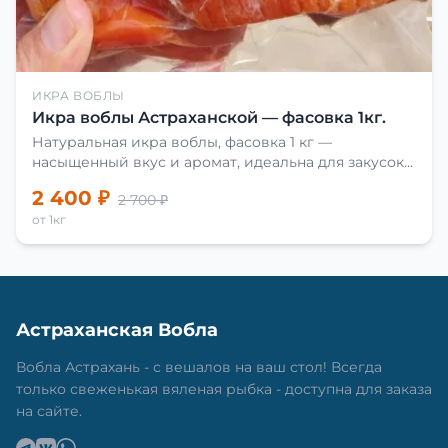
ИКРА ВОБЛЫ
Икра воблы Астраханской — фасовка 1кг.
Натуральная икра воблы, фасовка 1 кг —
насыщенный вкус и аромат, идеальна для закусок
и приготовления блюд.
2 400 ₽
2 700 ₽
от 1кг
Астраханская Вобла
Вобла Астрахань - с вешалов на ваш стол! Всегда
только свеженькая вяленая рыбка - доступна для заказа
на сайте.