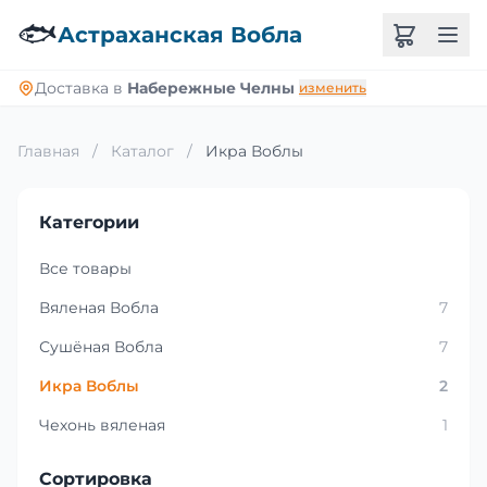
🐟
Астраханская Вобла
Доставка в
Набережные Челны
изменить
Главная
/
Каталог
/
Икра Воблы
Категории
Все товары
Вяленая Вобла
7
Сушёная Вобла
7
Икра Воблы
2
Чехонь вяленая
1
Сортировка