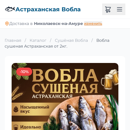
🐟
Астраханская Вобла
Доставка в
Николаевск-на-Амуре
изменить
Главная
/
Каталог
/
Сушёная Вобла
/
Вобла
сушеная Астраханская от 2кг.
-10%