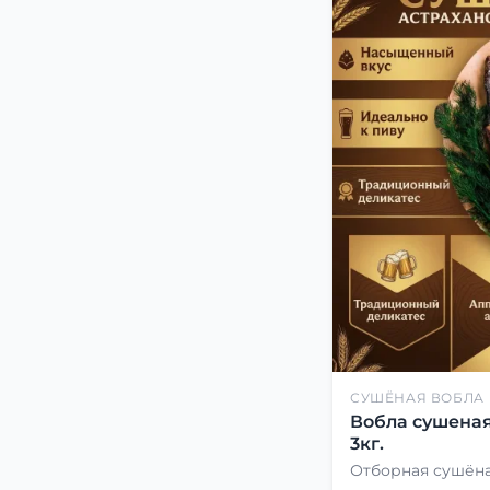
СУШЁНАЯ ВОБЛА
Вобла сушеная
3кг.
Отборная сушёна