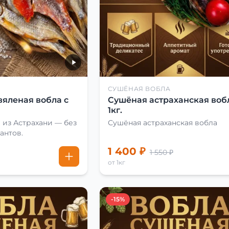
СУШЁНАЯ ВОБЛА
вяленая вобла с
Сушёная астраханская воб
1кг.
 из Астрахани — без
Сушёная астраханская вобла
антов.
1 400 ₽
1 550 ₽
от 1кг
-15%