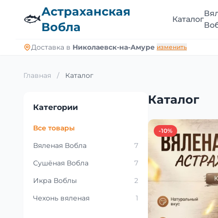
Астраханская
Вя
🐟
Каталог
Вобла
Во
Доставка в
Николаевск-на-Амуре
изменить
Главная
/
Каталог
Каталог
Категории
Все товары
-10%
Вяленая Вобла
7
Сушёная Вобла
7
Икра Воблы
2
Чехонь вяленая
1