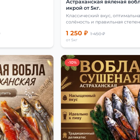
Астраханская вяленая вобл
икрой от 5кг.
Классический вкус, оптимальн
солёность и правильная степен
сушки
1 250 ₽
₽
1 450 ₽
от 5кг
-10%