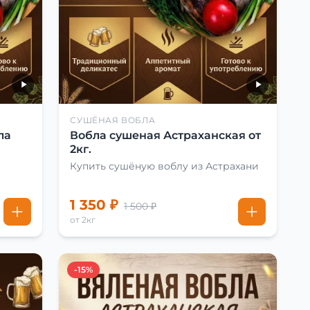
СУШЁНАЯ ВОБЛА
ла
Вобла сушеная Астраханская от
2кг.
Купить сушёную воблу из Астрахани
1 350 ₽
1 500 ₽
от 2кг
-15%