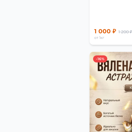
1 000 ₽
1 200 
от 1кг
-16%