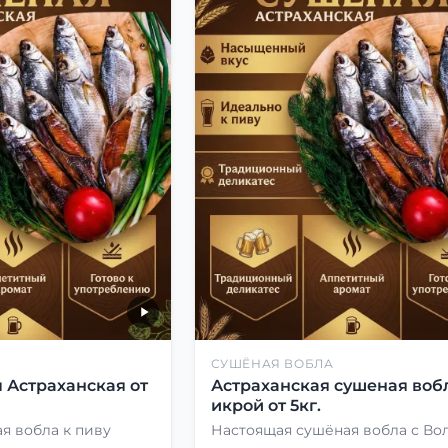
СУШЁНАЯ ВОБЛА
 Астраханская от
Астраханская сушеная вобл
икрой от 5кг.
я вобла к пиву
Настоящая сушёная вобла с Во