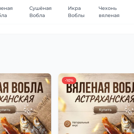
леная
Сушёная
Икра
Чехонь
бла
Вобла
Воблы
вяленая
-10%