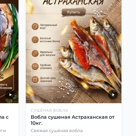
СУШЁНАЯ ВОБЛА
а с
Вобла сушеная Астраханская от
10кг.
лги
Свежая сушёная вобла