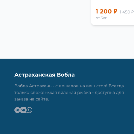
1 200 ₽
1 450 ₽
от 3кг
Астраханская Вобла
Вобла Астрахань - с вешалов на ваш стол! Всегда
только свеженькая вяленая рыбка - доступна для
заказа на сайте.