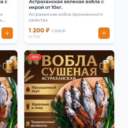
а с
Астраханская вяленая вобла с
икрой от 10кг.
ая
Астраханская вобла премиального
ь
качества
1 200 ₽
1 300 ₽
от 10кг
-10%