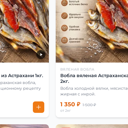
ВЯЛЕНАЯ ВОБЛА
из Астрахани 1кг.
Вобла вяленая Астраханска
2кг.
раханская вобла,
иционному рецепту
Вобла холодной вялки, мясиста
жирная с икрой.
1 350 ₽
1 500 ₽
от 2кг