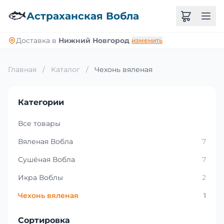
🐟
Астраханская Вобла
Доставка в
Нижний Новгород
изменить
Главная
/
Каталог
/
Чехонь вяленая
Категории
Все товары
Вяленая Вобла
7
Сушёная Вобла
7
Икра Воблы
2
Чехонь вяленая
1
Сортировка