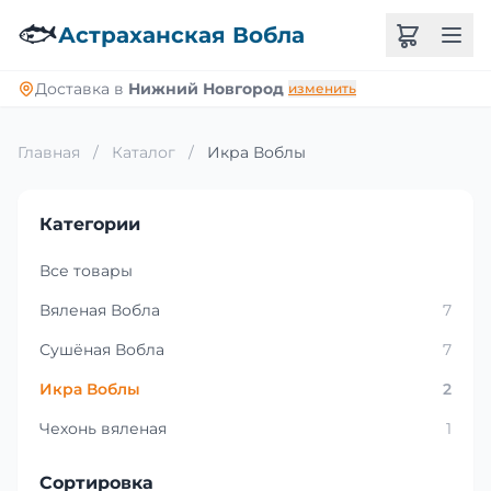
🐟
Астраханская Вобла
Доставка в
Нижний Новгород
изменить
Главная
/
Каталог
/
Икра Воблы
Категории
Все товары
Вяленая Вобла
7
Сушёная Вобла
7
Икра Воблы
2
Чехонь вяленая
1
Сортировка