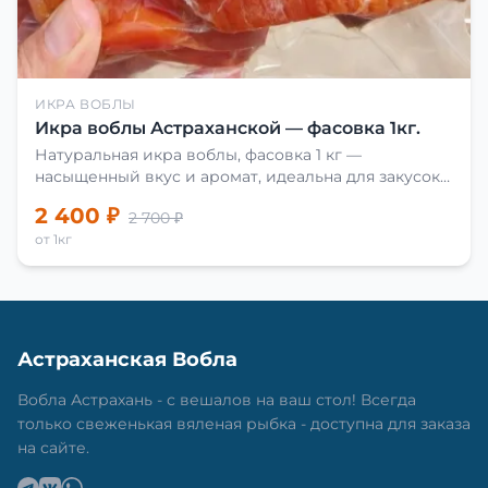
ИКРА ВОБЛЫ
Икра воблы Астраханской — фасовка 1кг.
Натуральная икра воблы, фасовка 1 кг —
насыщенный вкус и аромат, идеальна для закусок
и приготовления блюд.
2 400 ₽
2 700 ₽
от 1кг
Астраханская Вобла
Вобла Астрахань - с вешалов на ваш стол! Всегда
только свеженькая вяленая рыбка - доступна для заказа
на сайте.