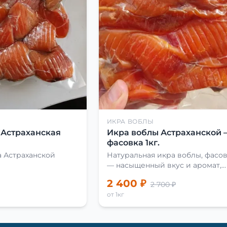
ИКРА ВОБЛЫ
(Астраханская
Икра воблы Астраханской 
фасовка 1кг.
 Астраханской
Натуральная икра воблы, фасовк
— насыщенный вкус и аромат,
идеальна для закусок и
2 400 ₽
2 700 ₽
приготовления блюд.
от 1кг