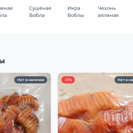
леная
Сушёная
Икра
Чехонь
бла
Вобла
Воблы
вяленая
лы
Нет в наличии
-11%
Нет в н