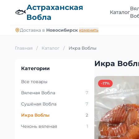
Астраханская
Вя
🐟
Каталог
Вобла
Во
Доставка в
Новосибирск
изменить
Главная
/
Каталог
/
Икра Воблы
Икра Воб
Категории
Все товары
-17%
Вяленая Вобла
7
Сушёная Вобла
7
Икра Воблы
2
Чехонь вяленая
1