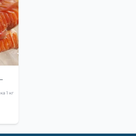
—
а 1 кг