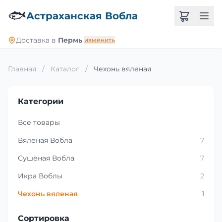
🐟
Астраханская Вобла
Доставка в
Пермь
изменить
Главная
/
Каталог
/
Чехонь вяленая
Категории
Все товары
Вяленая Вобла
7
Сушёная Вобла
7
Икра Воблы
2
Чехонь вяленая
1
Сортировка