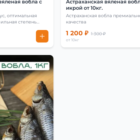
вяленая вобла с
Астраханская вяленая вобл
икрой от 10кг.
ус, оптимальная
Астраханская вобла премиальн
вильная степень
качества
1 200 ₽
1 300 ₽
от 10кг