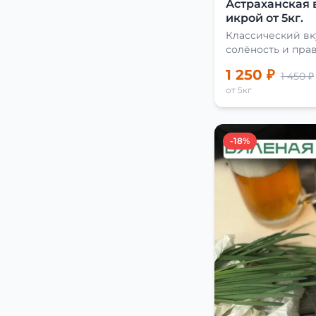
Астраханская 
икрой от 5кг.
Классический вк
солёность и пра
сушки
1 250 ₽
1 450 ₽
от 5кг
-18%