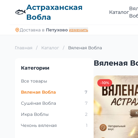
Астраханская
Вя
🐟
Каталог
Вобла
Во
Доставка в
Петухово
изменить
Главная
/
Каталог
/
Вяленая Вобла
Вяленая В
Категории
Все товары
-10%
Вяленая Вобла
7
Сушёная Вобла
7
Икра Воблы
2
Чехонь вяленая
1