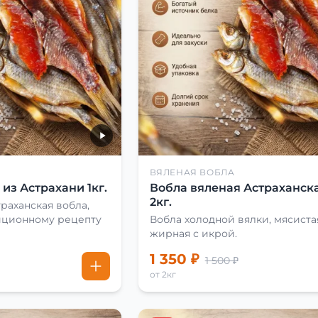
ВЯЛЕНАЯ ВОБЛА
из Астрахани 1кг.
Вобла вяленая Астраханска
2кг.
раханская вобла,
иционному рецепту
Вобла холодной вялки, мясиста
жирная с икрой.
1 350 ₽
1 500 ₽
от 2кг