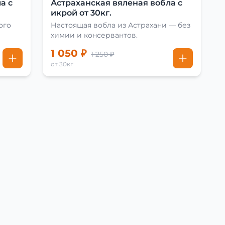
а с
Астраханская вяленая вобла с
икрой от 30кг.
ого
Настоящая вобла из Астрахани — без
химии и консервантов.
1 050 ₽
1 250 ₽
от 30кг