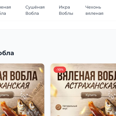
леная
Сушёная
Икра
Чехонь
бла
Вобла
Воблы
вяленая
обла
-10%