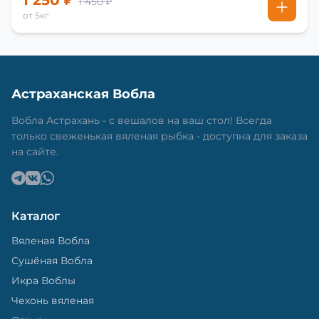
1 250 ₽
1 450 ₽
от 5кг
Астраханская Вобла
Вобла Астрахань - с вешалов на ваш стол! Всегда
только свеженькая вяленая рыбка - доступна для заказа
на сайте.
Каталог
Вяленая Вобла
Сушёная Вобла
Икра Воблы
Чехонь вяленая