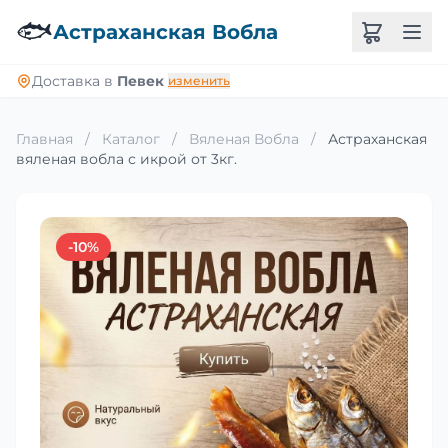
🐟
Астраханская Вобла
Доставка в
Певек
изменить
Главная
/
Каталог
/
Вяленая Вобла
/
Астраханская
вяленая вобла с икрой от 3кг.
-10%