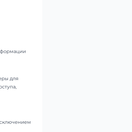
информации
еры для
ступа,
исключением