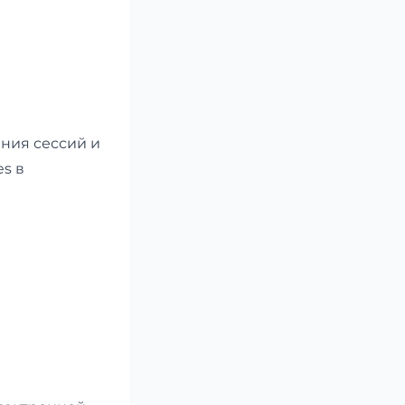
ения сессий и
s в