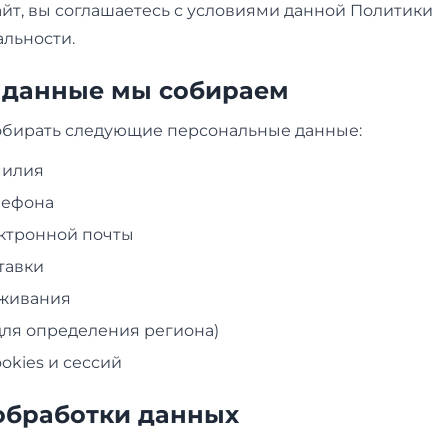
йт, вы соглашаетесь с условиями данной Политики
льности.
е данные мы собираем
бирать следующие персональные данные:
милия
лефона
ктронной почты
тавки
оживания
(для определения региона)
okies и сессий
 обработки данных