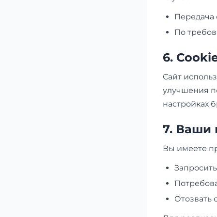
Передача 
По требов
6. Cooki
Сайт использ
улучшения по
настройках б
7. Ваши
Вы имеете пр
Запросит
Потребова
Отозвать 