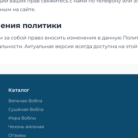
ции ваших прав свяжитесь с нами по телефону или 
нным на сайте.
нения политики
м за собой право вносить изменения в данную Поли
ьности. Актуальная версия всегда доступна на этой
Каталог
Вяленая Вобла
Сушёная Вобла
Икра Воблы
Чехонь вяленая
Отзывы