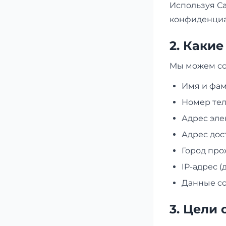
Используя Са
конфиденциа
2. Каки
Мы можем со
Имя и фа
Номер те
Адрес эле
Адрес дос
Город пр
IP-адрес 
Данные co
3. Цели