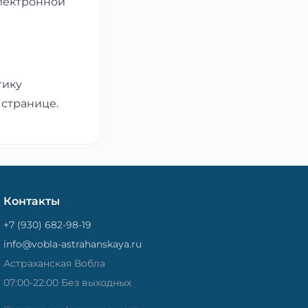
электронной
тику
 странице.
Контакты
+7 (930) 682-98-19
info@vobla-astrahanskaya.ru
Астраханская Вобла
07:00-22:00 Без выходных