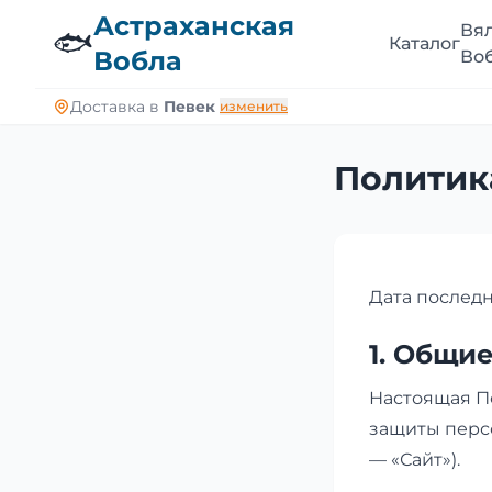
Астраханская
Вя
🐟
Каталог
Вобла
Во
Доставка в
Певек
изменить
Политик
Дата последн
1. Общи
Настоящая П
защиты персо
— «Сайт»).