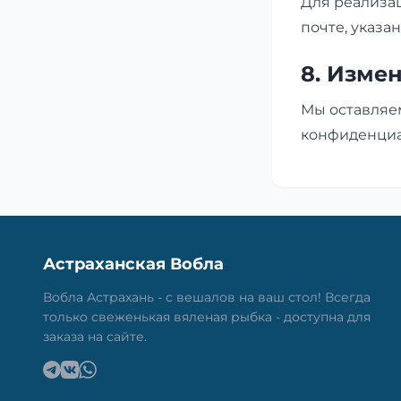
Для реализа
почте, указа
8. Изме
Мы оставляе
конфиденциал
Астраханская Вобла
Вобла Астрахань - с вешалов на ваш стол! Всегда
только свеженькая вяленая рыбка - доступна для
заказа на сайте.