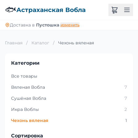
🐟
Астраханская Вобла
Доставка в
Пустошка
изменить
Главная
/
Каталог
/
Чехонь вяленая
Категории
Все товары
Вяленая Вобла
7
Сушёная Вобла
7
Икра Воблы
2
Чехонь вяленая
1
Сортировка