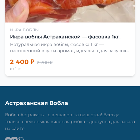
ИКРА ВОБЛЫ
Икра воблы Астраханской — фасовка 1кг.
Натуральная икра воблы, фасовка 1 кг —
насыщенный вкус и аромат, идеальна для закусок
и приготовления блюд.
2 400 ₽
2 700 ₽
от 1кг
Астраханская Вобла
Вобла Астрахань - с вешалов на ваш стол! Всегда
только свеженькая вяленая рыбка - доступна для заказа
на сайте.