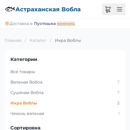
🐟
Астраханская Вобла
Доставка в
Пустошка
изменить
Главная
/
Каталог
/
Икра Воблы
Категории
Все товары
Вяленая Вобла
7
Сушёная Вобла
7
Икра Воблы
2
Чехонь вяленая
1
Сортировка