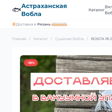
Астраханская
Вя
🐟
Каталог
Вобла
Во
Доставка в
Рязань
изменить
Главная
/
Каталог
/
Сушёная Вобла
/
ВОБЛА 18-20
-18%