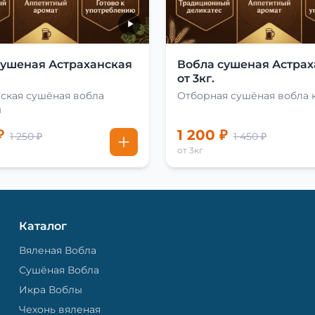
сушеная Астраханская
Вобла сушеная Астрах
от 3кг.
ская сушёная вобла
Отборная сушёная вобла 
м
₽
1 200 ₽
1 250 ₽
1 450 ₽
от 3кг
Каталог
Вяленая Вобла
Сушёная Вобла
Икра Воблы
Чехонь вяленая