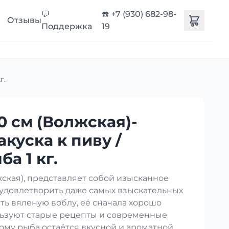
💬
☎️ +7 (930) 682-98-
Отзывы
Поддержка
19
г.
0 см (Волжская)-
акуска к пиву /
а 1 кг.
кая), представляет собой изысканное
 удовлетворить даже самых взыскательных
ть вяленую воблу, её сначала хорошо
ользуют старые рецепты и современные
ому рыба остаётся вкусной и ароматной.