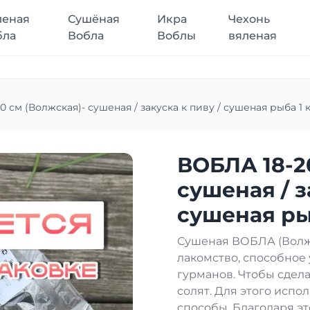
леная
Сушёная
Икра
Чехонь
бла
Вобла
Воблы
вяленая
 см (Волжская)- сушеная / закуска к пиву / сушеная рыба 1 к
ВОБЛА 18-2
сушеная / з
сушеная рыб
Сушеная ВОБЛА (Волжс
лакомство, способное
гурманов. Чтобы сдела
солят. Для этого исп
способы. Благодаря эт