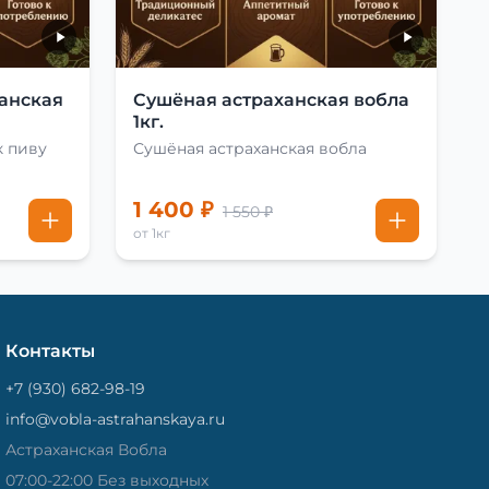
анская
Сушёная астраханская вобла
1кг.
к пиву
Сушёная астраханская вобла
1 400 ₽
1 550 ₽
от 1кг
Контакты
+7 (930) 682-98-19
info@vobla-astrahanskaya.ru
Астраханская Вобла
07:00-22:00 Без выходных