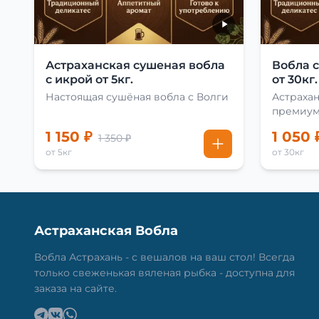
Астраханская сушеная вобла
Вобла 
с икрой от 5кг.
от 30кг.
Настоящая сушёная вобла с Волги
Астрахан
премиу
1 150 ₽
1 050 
1 350 ₽
от 5кг
от 30кг
Астраханская Вобла
Вобла Астрахань - с вешалов на ваш стол! Всегда
только свеженькая вяленая рыбка - доступна для
заказа на сайте.