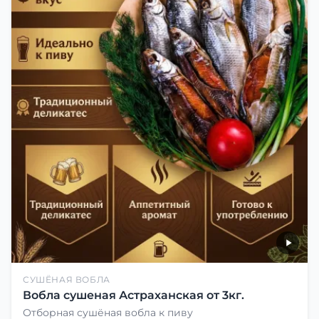
СУШЁНАЯ ВОБЛА
Вобла сушеная Астраханская от 3кг.
Отборная сушёная вобла к пиву