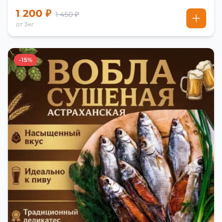
1 200 ₽
1 450 ₽
от 3кг
-15%