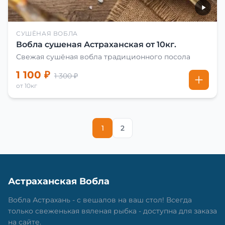
СУШЁНАЯ ВОБЛА
Вобла сушеная Астраханская от 10кг.
Свежая сушёная вобла традиционного посола
1 100 ₽
1 300 ₽
от 10кг
1
2
Астраханская Вобла
Вобла Астрахань - с вешалов на ваш стол! Всегда
только свеженькая вяленая рыбка - доступна для заказа
на сайте.