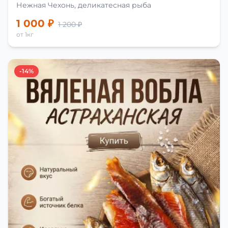
Нежная Чехонь, деликатесная рыба
1 000 ₽
1 200 ₽
от 1кг
-14%