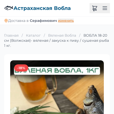
🐟
Астраханская Вобла
Доставка в
Серафимович
изменить
Главная
/
Каталог
/
Вяленая Вобла
/
ВОБЛА 18-20
см (Волжская)- вяленая / закуска к пиву / сушеная рыба
1 кг.
-18%