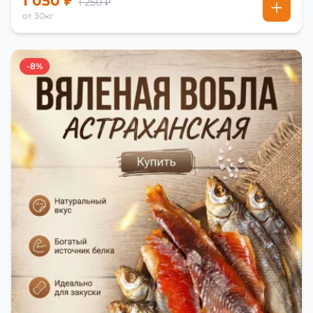
1 050 ₽
1 250 ₽
от 30кг
-8%