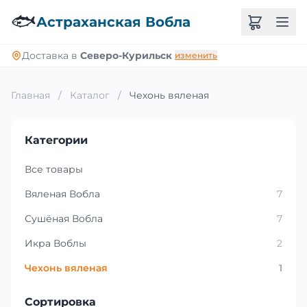
🐟
Астраханская Вобла
Доставка в
Северо-Курильск
изменить
Главная
/
Каталог
/
Чехонь вяленая
Категории
Все товары
Вяленая Вобла
7
Сушёная Вобла
7
Икра Воблы
2
Чехонь вяленая
1
Сортировка