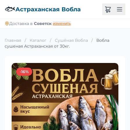
🐟
Астраханская Вобла
Доставка в
Советск
изменить
Главная
/
Каталог
/
Сушёная Вобла
/
Вобла
сушеная Астраханская от 30кг.
-16%