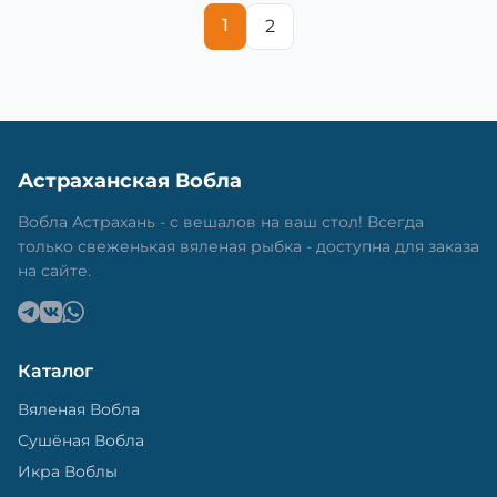
1
2
Астраханская Вобла
Вобла Астрахань - с вешалов на ваш стол! Всегда
только свеженькая вяленая рыбка - доступна для заказа
на сайте.
Каталог
Вяленая Вобла
Сушёная Вобла
Икра Воблы