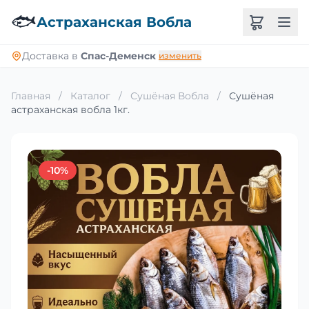
🐟
Астраханская Вобла
Доставка в
Спас-Деменск
изменить
Главная
/
Каталог
/
Сушёная Вобла
/
Сушёная
астраханская вобла 1кг.
-10%