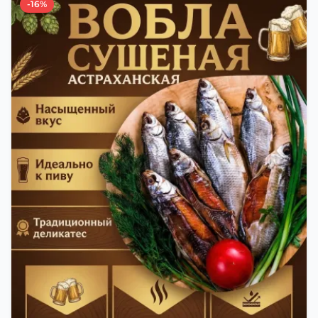
-16%
времени года. Это помогает сохранить рыбу
свежей и качественной. Потом рыбу упаковывают
в специальный пакет, чтобы она не портилась и не
теряла влагу. Вяленая вобла — это не просто
вкусная еда, но и пример того, как можно сочетать
старые рецепты и современные технологии. Её
можно есть с напитками, и это будет очень вкусно.