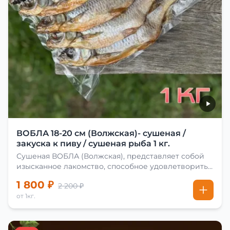
ВОБЛА 18-20 см (Волжская)- сушеная /
закуска к пиву / сушеная рыба 1 кг.
Сушеная ВОБЛА (Волжская), представляет собой
изысканное лакомство, способное удовлетворить
даже самых взыскательных гурманов. Чтобы
1 800 ₽
2 200 ₽
сделать вяленую воблу, её сначала хорошо солят.
от 1кг.
Для этого используют старые рецепты и
современные способы. Благодаря этому рыба
остаётся вкусной и ароматной. Каждый шаг в
приготовлении вяленой воблы делают с учётом