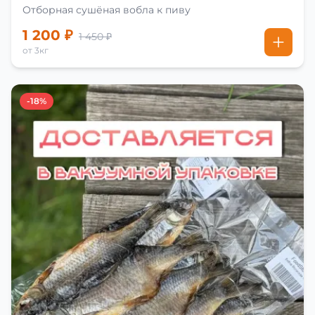
Отборная сушёная вобла к пиву
1 200 ₽
1 450 ₽
от 3кг
-18%