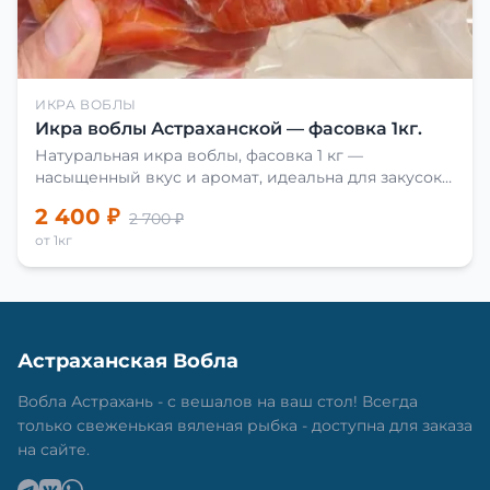
ИКРА ВОБЛЫ
Икра воблы Астраханской — фасовка 1кг.
Натуральная икра воблы, фасовка 1 кг —
насыщенный вкус и аромат, идеальна для закусок
и приготовления блюд.
2 400 ₽
2 700 ₽
от 1кг
Астраханская Вобла
Вобла Астрахань - с вешалов на ваш стол! Всегда
только свеженькая вяленая рыбка - доступна для заказа
на сайте.