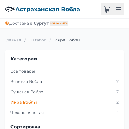
🐟
Астраханская Вобла
Доставка в
Сургут
изменить
Главная
/
Каталог
/
Икра Воблы
Категории
Все товары
Вяленая Вобла
7
Сушёная Вобла
7
Икра Воблы
2
Чехонь вяленая
1
Сортировка