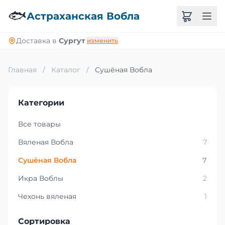
🐟
Астраханская Вобла
Доставка в
Сургут
изменить
Главная
/
Каталог
/
Сушёная Вобла
Категории
Все товары
Вяленая Вобла
7
Сушёная Вобла
7
Икра Воблы
2
Чехонь вяленая
1
Сортировка