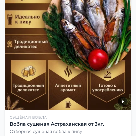
СУШЁНАЯ ВОБЛА
Вобла сушеная Астраханская от 3кг.
Отборная сушёная вобла к пиву