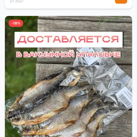
от 30кг
-18%