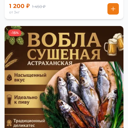
1 200 ₽
1 450 ₽
от 3кг
-15%