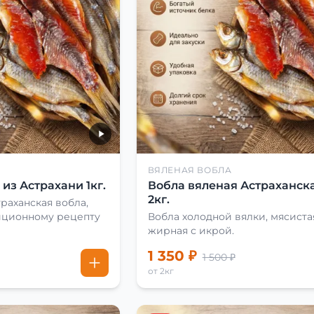
ВЯЛЕНАЯ ВОБЛА
из Астрахани 1кг.
Вобла вяленая Астраханска
2кг.
раханская вобла,
иционному рецепту
Вобла холодной вялки, мясиста
жирная с икрой.
1 350 ₽
1 500 ₽
от 2кг