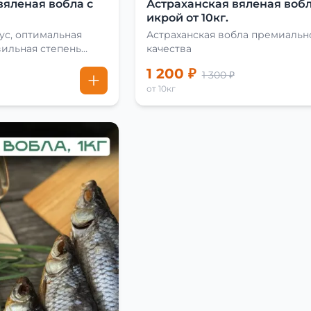
вяленая вобла с
Астраханская вяленая вобл
икрой от 10кг.
ус, оптимальная
Астраханская вобла премиальн
вильная степень
качества
1 200 ₽
1 300 ₽
от 10кг