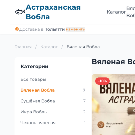
Астраханская
Вя
🐟
Каталог
Вобла
Во
Доставка в
Тольятти
изменить
Главная
/
Каталог
/
Вяленая Вобла
Вяленая В
Категории
Все товары
-10%
Вяленая Вобла
7
Сушёная Вобла
7
Икра Воблы
2
Чехонь вяленая
1