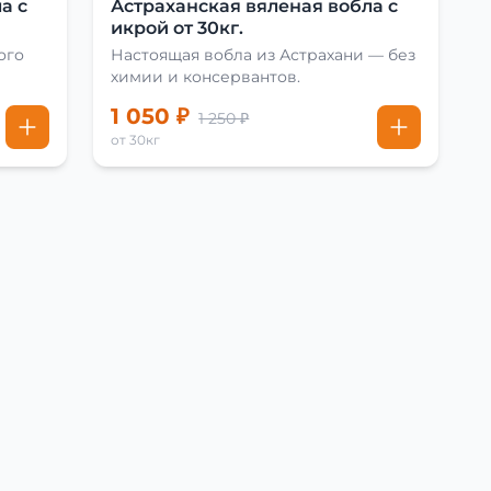
а с
Астраханская вяленая вобла с
икрой от 30кг.
ого
Настоящая вобла из Астрахани — без
химии и консервантов.
1 050 ₽
1 250 ₽
от 30кг