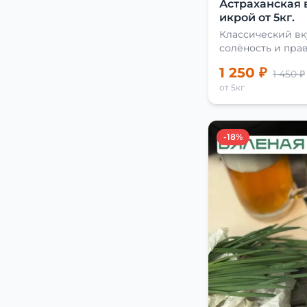
Астраханская 
икрой от 5кг.
Классический вк
солёность и пра
сушки
1 250 ₽
1 450 ₽
от 5кг
-18%