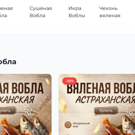
леная
Сушёная
Икра
Чехонь
бла
Вобла
Воблы
вяленая
обла
-10%