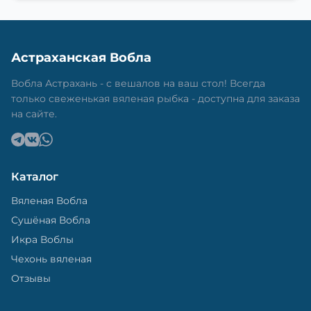
Астраханская Вобла
Вобла Астрахань - с вешалов на ваш стол! Всегда
только свеженькая вяленая рыбка - доступна для заказа
на сайте.
Каталог
Вяленая Вобла
Сушёная Вобла
Икра Воблы
Чехонь вяленая
Отзывы