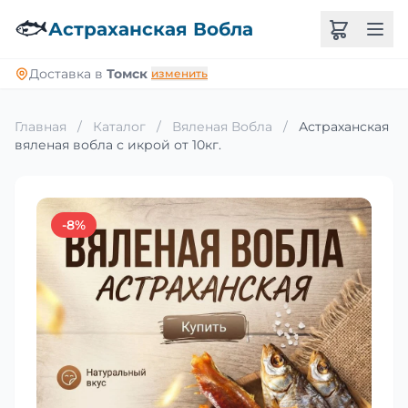
🐟
Астраханская Вобла
Доставка в
Томск
изменить
Главная
/
Каталог
/
Вяленая Вобла
/
Астраханская
вяленая вобла с икрой от 10кг.
-8%