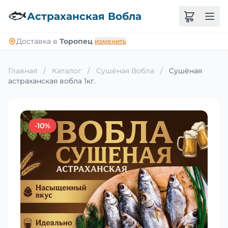
🐟
Астраханская Вобла
Доставка в
Торопец
изменить
Главная
/
Каталог
/
Сушёная Вобла
/
Сушёная
астраханская вобла 1кг.
-10%