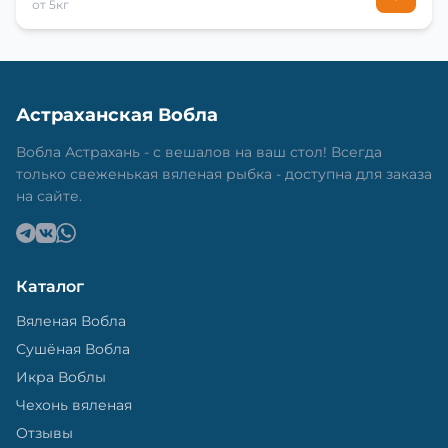
от 5кг
Астраханская Вобла
Вобла Астрахань - с вешалов на ваш стол! Всегда
только свеженькая вяленая рыбка - доступна для заказа
на сайте.
Каталог
Вяленая Вобла
Сушёная Вобла
Икра Воблы
Чехонь вяленая
Отзывы