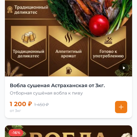
Вобла сушеная Астраханская от 3кг.
Отборная сушёная вобла к пиву
1 200 ₽
1 450 ₽
от 3кг
-16%