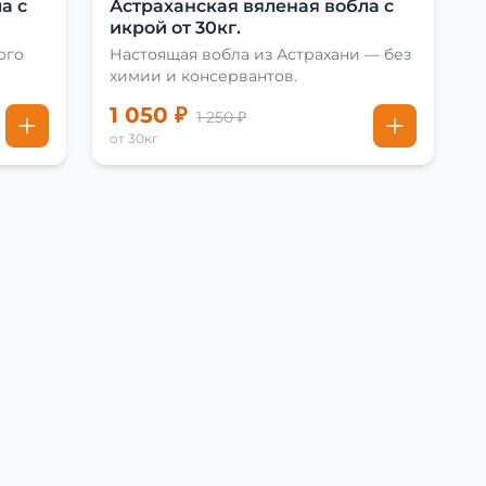
а с
Астраханская вяленая вобла с
икрой от 30кг.
ого
Настоящая вобла из Астрахани — без
химии и консервантов.
1 050 ₽
1 250 ₽
от 30кг