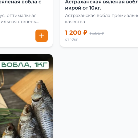
вяленая вобла с
Астраханская вяленая вобл
икрой от 10кг.
ус, оптимальная
Астраханская вобла премиальн
вильная степень
качества
1 200 ₽
1 300 ₽
от 10кг