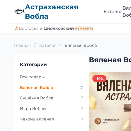
Астраханская
Вя
🐟
Каталог
Вобла
Во
Доставка в
Циолковский
изменить
Главная
/
Каталог
/
Вяленая Вобла
Вяленая В
Категории
Все товары
-10%
Вяленая Вобла
7
Сушёная Вобла
7
Икра Воблы
2
Чехонь вяленая
1