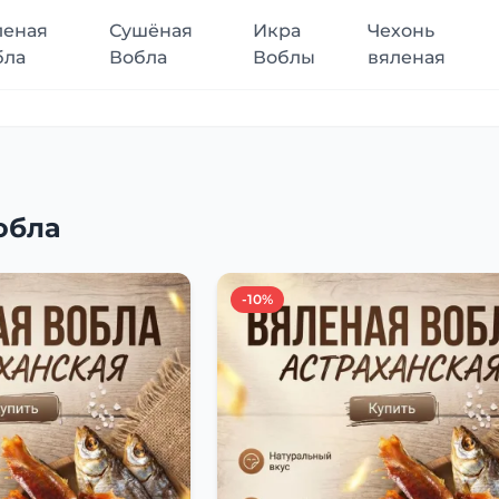
леная
Сушёная
Икра
Чехонь
бла
Вобла
Воблы
вяленая
обла
-10%