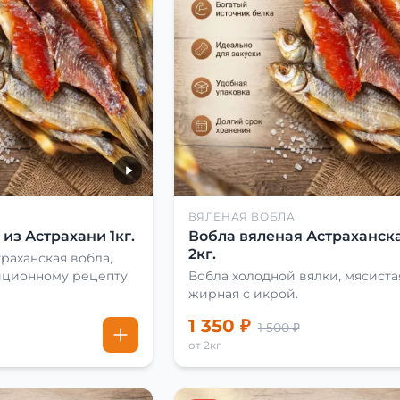
ВЯЛЕНАЯ ВОБЛА
из Астрахани 1кг.
Вобла вяленая Астраханска
2кг.
раханская вобла,
иционному рецепту
Вобла холодной вялки, мясиста
жирная с икрой.
1 350 ₽
1 500 ₽
от 2кг