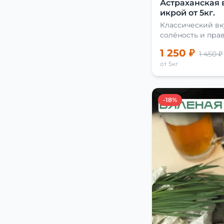
Астраханская 
икрой от 5кг.
Классический вк
солёность и пра
сушки
1 250 ₽
1 450 ₽
от 5кг
-18%