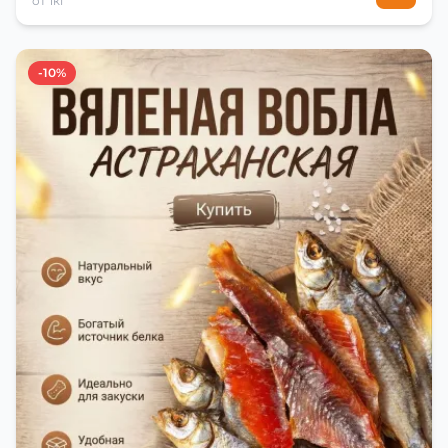
от 1кг
-10%