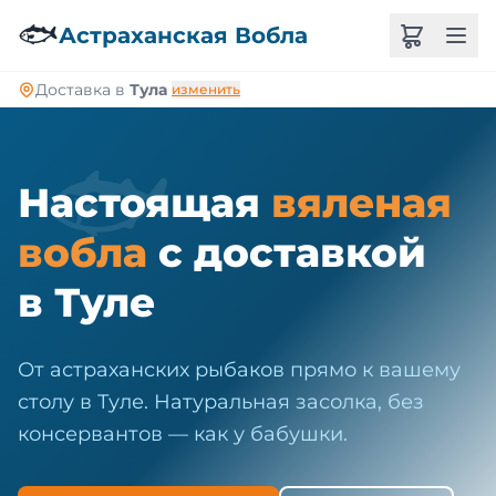
🐠
🐟
Астраханская Вобла
Доставка в
Тула
изменить
🐟
Настоящая
вяленая
вобла
с доставкой
в Туле
От астраханских рыбаков прямо к вашему
столу в Туле. Натуральная засолка, без
консервантов — как у бабушки.