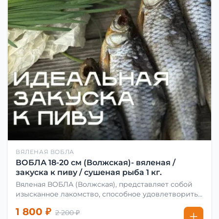
ВЯЛЕНАЯ ВОБЛА
ВОБЛА 18-20 см (Волжская)- вяленая /
закуска к пиву / сушеная рыба 1 кг.
Вяленая ВОБЛА (Волжская), представляет собой
изысканное лакомство, способное удовлетворить
даже самых взыскательных гурманов. Чтобы
1 800 ₽
2 200 ₽
сделать вяленую воблу, её сначала хорошо солят.