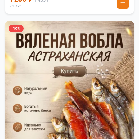
1 450 ₽
от 3кг
-10%