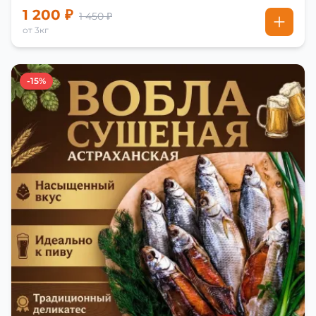
1 200 ₽
1 450 ₽
от 3кг
-15%