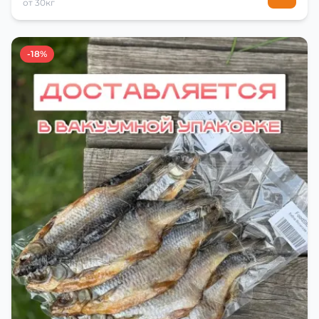
от 30кг
-18%