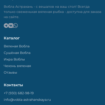
в специальный пакет, чтобы она не портилась и не
теряла влагу. Вяленая вобла — это не просто
Вобла Астрахань - с вешалов на ваш стол! Всегда
вкусная еда, но и пример того, как можно сочетать
только свеженькая вяленая рыбка - доступна для заказа
старые рецепты и современные технологии. Её
на сайте.
можно есть с напитками, и это будет очень вкусно.
Каталог
Вяленая Вобла
Сушёная Вобла
Икра Воблы
Чехонь вяленая
Отзывы
Контакты
+7 (930) 682-98-19
info@vobla-astrahanskaya.ru