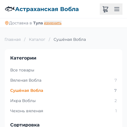
🐟
Астраханская Вобла
Доставка в
Тула
изменить
Главная
/
Каталог
/
Сушёная Вобла
Категории
Все товары
Вяленая Вобла
7
Сушёная Вобла
7
Икра Воблы
2
Чехонь вяленая
1
Сортировка