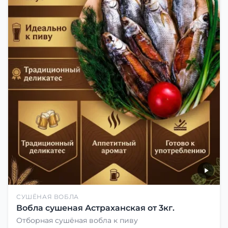
СУШЁНАЯ ВОБЛА
Вобла сушеная Астраханская от 3кг.
Отборная сушёная вобла к пиву